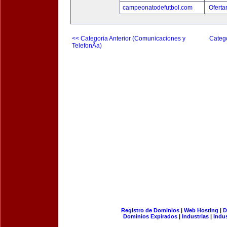
campeonatodefutbol.com
Oferta
<< Categoria Anterior (Comunicaciones y
Catego
TelefonÃ­a)
Registro de Dominios
|
Web Hosting
|
D
Dominios Expirados
|
Industrias
|
Indu