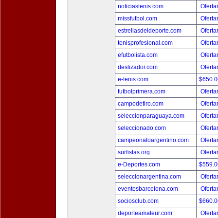
noticiastenis.com
Oferta
missfutbol.com
Oferta
estrellasdeldeporte.com
Oferta
tenisprofesional.com
Oferta
efutbolista.com
Oferta
deslizador.com
Oferta
e-tenis.com
$650.
futbolprimera.com
Oferta
campodetiro.com
Oferta
seleccionparaguaya.com
Oferta
seleccionado.com
Oferta
campeonatoargentino.com
Oferta
surfistas.org
Oferta
e-Deportes.com
$559.
seleccionargentina.com
Oferta
eventosbarcelona.com
Oferta
sociosclub.com
$660.
deporteamateur.com
Oferta