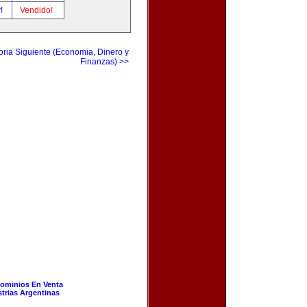
r!
Vendido!
ria Siguiente (Economia, Dinero y
Finanzas) >>
ominios En Venta
strias Argentinas