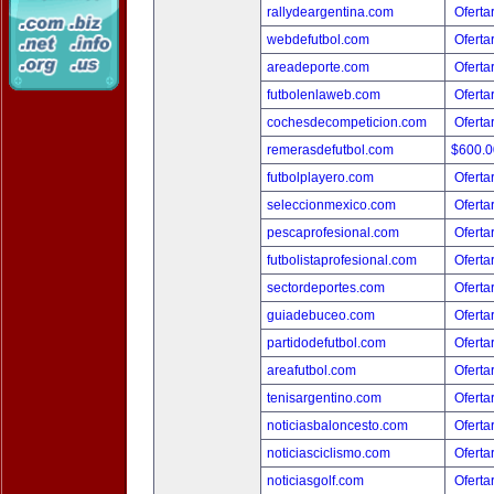
rallydeargentina.com
Oferta
webdefutbol.com
Oferta
areadeporte.com
Oferta
futbolenlaweb.com
Oferta
cochesdecompeticion.com
Oferta
remerasdefutbol.com
$600.
futbolplayero.com
Oferta
seleccionmexico.com
Oferta
pescaprofesional.com
Oferta
futbolistaprofesional.com
Oferta
sectordeportes.com
Oferta
guiadebuceo.com
Oferta
partidodefutbol.com
Oferta
areafutbol.com
Oferta
tenisargentino.com
Oferta
noticiasbaloncesto.com
Oferta
noticiasciclismo.com
Oferta
noticiasgolf.com
Oferta