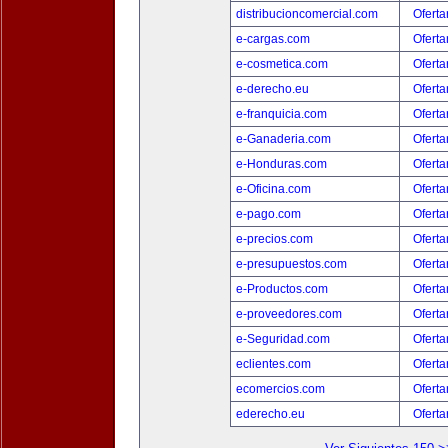
distribucioncomercial.com
Oferta
e-cargas.com
Oferta
e-cosmetica.com
Oferta
e-derecho.eu
Oferta
e-franquicia.com
Oferta
e-Ganaderia.com
Oferta
e-Honduras.com
Oferta
e-Oficina.com
Oferta
e-pago.com
Oferta
e-precios.com
Oferta
e-presupuestos.com
Oferta
e-Productos.com
Oferta
e-proveedores.com
Oferta
e-Seguridad.com
Oferta
eclientes.com
Oferta
ecomercios.com
Oferta
ederecho.eu
Oferta