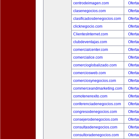
centrodeimagen.com
Oferta
clasenegocios.com
Oferta
clasificadosdenegocios.com
Oferta
clicknegocio.com
Oferta
ClientesInternet.com
Oferta
clubdeventajas.com
Oferta
comercialcenter.com
Oferta
comercialice.com
Oferta
comercioglobalizado.com
Oferta
comerciosweb.com
Oferta
comerciosynegocios.com
Oferta
commerceandmarketing.com
Oferta
comotenerexito.com
Oferta
conferenciadenegocios.com
Oferta
congresodenegocios.com
Oferta
consejerodenegocios.com
Oferta
consultasdenegocios.com
Oferta
consultoradenegocios.com
Oferta