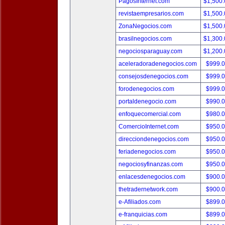
PagosInternet.com
$1,500
revistaempresarios.com
$1,500
ZonaNegocios.com
$1,500
brasilnegocios.com
$1,300
negociosparaguay.com
$1,200
aceleradoradenegocios.com
$999.
consejosdenegocios.com
$999.
forodenegocios.com
$999.
portaldenegocio.com
$990.
enfoquecomercial.com
$980.
ComercioInternet.com
$950.
direcciondenegocios.com
$950.
feriadenegocios.com
$950.
negociosyfinanzas.com
$950.
enlacesdenegocios.com
$900.
thetradernetwork.com
$900.
e-Afiliados.com
$899.
e-franquicias.com
$899.