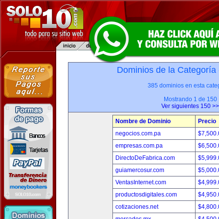
Dominios de la Categoría
385 dominios en esta categ
Mostrando 1 de 150
Ver siguientes 150 >>
Nombre de Dominio
Precio
negocios.com.pa
$7,500
empresas.com.pa
$6,500
DirectoDeFabrica.com
$5,999
guiamercosur.com
$5,000
VentasInternet.com
$4,999
productosdigitales.com
$4,950
cotizaciones.net
$4,800