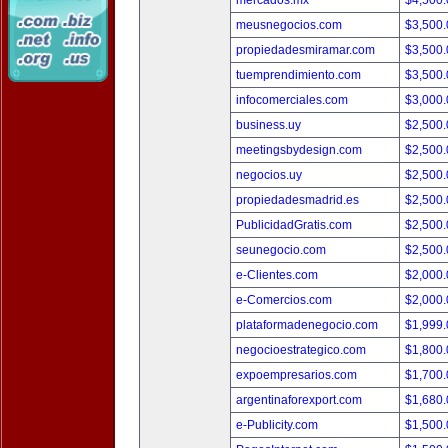
mercados.mx
$4,500
meusnegocios.com
$3,500
propiedadesmiramar.com
$3,500
tuemprendimiento.com
$3,500
infocomerciales.com
$3,000
business.uy
$2,500
meetingsbydesign.com
$2,500
negocios.uy
$2,500
propiedadesmadrid.es
$2,500
PublicidadGratis.com
$2,500
seunegocio.com
$2,500
e-Clientes.com
$2,000
e-Comercios.com
$2,000
plataformadenegocio.com
$1,999
negocioestrategico.com
$1,800
expoempresarios.com
$1,700
argentinaforexport.com
$1,680
e-Publicity.com
$1,500