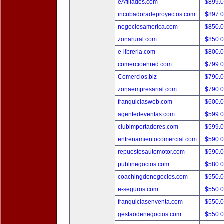
eAfiliados.com
$899.
incubadoradeproyectos.com
$897.
negociosamerica.com
$850.
zonarural.com
$850.
e-libreria.com
$800.
comercioenred.com
$799.
Comercios.biz
$790.
zonaempresarial.com
$790.
franquiciasweb.com
$600.
agentedeventas.com
$599.
clubimportadores.com
$599.
entrenamientocomercial.com
$590.
repuestosautomotor.com
$590.
publinegocios.com
$580.
coachingdenegocios.com
$550.
e-seguros.com
$550.
franquiciasenventa.com
$550.
gestaodenegocios.com
$550.