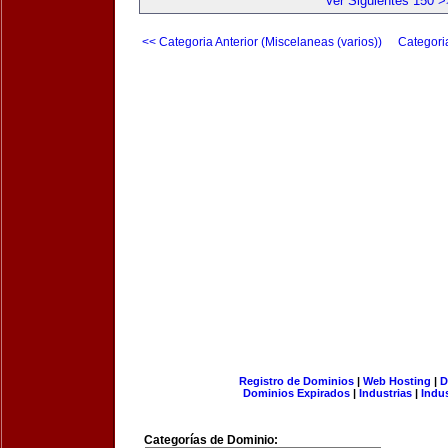
Ver Siguientes 150 >
<< Categoria Anterior (Miscelaneas (varios))
Categori
Registro de Dominios
|
Web Hosting
|
D
Dominios Expirados
|
Industrias
|
Indu
Categorías de Dominio: