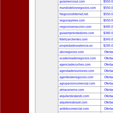
guiamercosul.com
$550.
mundodelosnegocios.com
$550.
NegociosInternet.net
$550.
seguropymes.com
$550.
negociosenaccion.com
$495.
guiaemprendedores.com
$380.
fidelizarclientes.com
$345.
propiedadesvalencia.es
$295.
abcnegocios.com
Oferta
academiadenegocios.com
Oferta
agenciadecoches.com
Oferta
agendadereuniones.com
Oferta
agentesdenegocios.com
Oferta
agrupacioncomercial.com
Oferta
almaceneros.com
Oferta
alquilerdestands.com
Oferta
alquileresbrasil.com
Oferta
ambitocomercial.com
Oferta