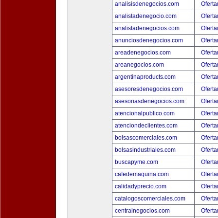
analisisdenegocios.com
Oferta
analistadenegocio.com
Oferta
analistadenegocios.com
Oferta
anunciosdenegocios.com
Oferta
areadenegocios.com
Oferta
areanegocios.com
Oferta
argentinaproducts.com
Oferta
asesoresdenegocios.com
Oferta
asesoriasdenegocios.com
Oferta
atencionalpublico.com
Oferta
atenciondeclientes.com
Oferta
bolsascomerciales.com
Oferta
bolsasindustriales.com
Oferta
buscapyme.com
Oferta
cafedemaquina.com
Oferta
calidadyprecio.com
Oferta
catalogoscomerciales.com
Oferta
centralnegocios.com
Oferta