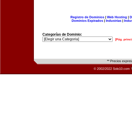
Registro de Dominios
|
Web Hosting
|
D
Dominios Expirados
|
Industrias
|
Indu
Categorías de Dominio:
[Pág. princi
** Precios expre
© 2002/2022 Solo10.com