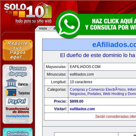
eAfiliados.
El dueño de este dominio lo ha
Mayusculas:
EAFILIADOS.COM
Minusculas:
eafiliados.com
Longitud:
10 caracteres
Categorias:
Compras y Comercio ElectrÃ³nico
,
Info
Negocios
,
Portales
,
Web Hosting y Dom
Precio:
$899.00
Visitar!
eafiliados.com
Serán consideradas ofer