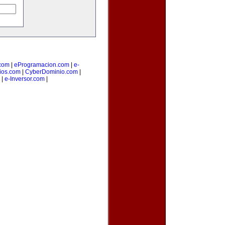
com
|
eProgramacion.com
|
e-
ios.com
|
CyberDominio.com
|
|
e-Inversor.com
|