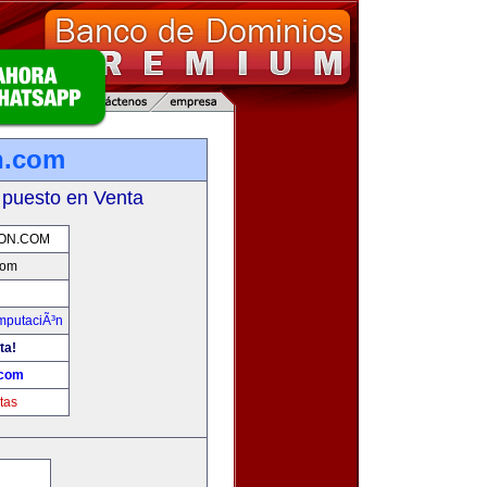
n.com
 puesto en Venta
ON.COM
com
omputaciÃ³n
ta!
.com
tas