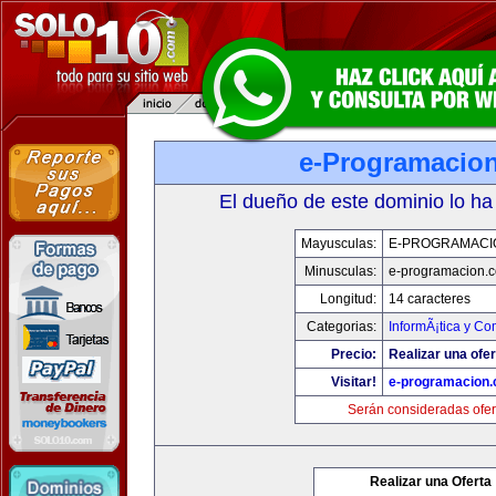
e-Programacio
El dueño de este dominio lo ha
Mayusculas:
E-PROGRAMACI
Minusculas:
e-programacion.
Longitud:
14 caracteres
Categorias:
InformÃ¡tica y C
Precio:
Realizar una ofer
Visitar!
e-programacion
Serán consideradas ofer
Realizar una Oferta