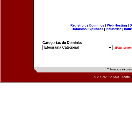
Registro de Dominios
|
Web Hosting
|
D
Dominios Expirados
|
Industrias
|
Indu
Categorías de Dominio:
[Pág. princi
** Precios expre
© 2002/2022 Solo10.com