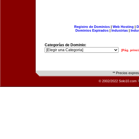
Registro de Dominios
|
Web Hosting
|
D
Dominios Expirados
|
Industrias
|
Indu
Categorías de Dominio:
[Pág. princi
** Precios expre
© 2002/2022 Solo10.com