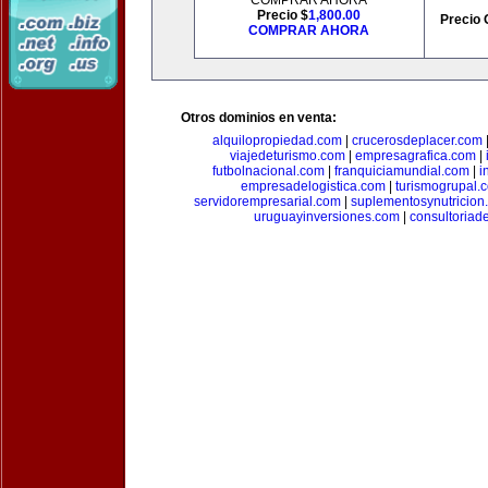
COMPRAR AHORA
Precio $
1,800.00
Precio 
COMPRAR AHORA
Otros dominios en venta:
alquilopropiedad.com
|
crucerosdeplacer.com
viajedeturismo.com
|
empresagrafica.com
|
futbolnacional.com
|
franquiciamundial.com
|
i
empresadelogistica.com
|
turismogrupal.
servidorempresarial.com
|
suplementosynutricion
uruguayinversiones.com
|
consultoriad