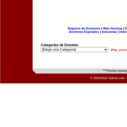
Registro de Dominios
|
Web Hosting
|
D
Dominios Expirados
|
Industrias
|
Indu
Categorías de Dominio:
[Pág. princi
** Precios expre
© 2002/2022 Solo10.com