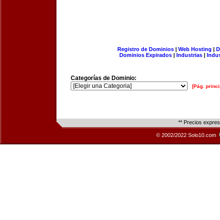
Registro de Dominios
|
Web Hosting
|
D
Dominios Expirados
|
Industrias
|
Indu
Categorías de Dominio:
[Pág. princi
** Precios expre
© 2002/2022 Solo10.com