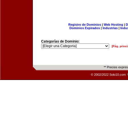
Registro de Dominios
|
Web Hosting
|
D
Dominios Expirados
|
Industrias
|
Indu
Categorías de Dominio:
[Pág. princi
** Precios expre
© 2002/2022 Solo10.com