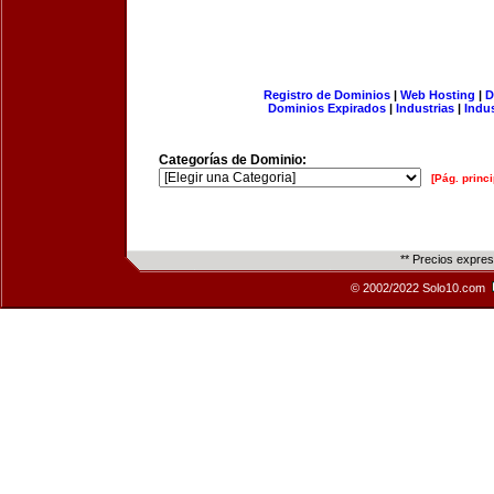
Registro de Dominios
|
Web Hosting
|
D
Dominios Expirados
|
Industrias
|
Indu
Categorías de Dominio:
[Pág. princi
** Precios expre
© 2002/2022 Solo10.com