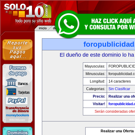
foropublicida
El dueño de este dominio lo ha
Mayusculas:
FOROPUBLICI
Minusculas:
foropublicidad.
Longitud:
14 caracteres
Categorias:
Sin Clasificar
Precio:
Realizar una of
Visitar!
foropublicidad
Serán consideradas ofer
Realizar una Oferta