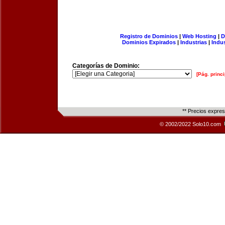
Registro de Dominios
|
Web Hosting
|
D
Dominios Expirados
|
Industrias
|
Indu
Categorías de Dominio:
[Pág. princi
** Precios expre
© 2002/2022 Solo10.com