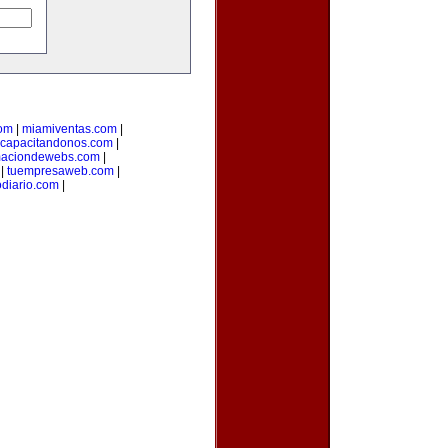
com
|
miamiventas.com
|
capacitandonos.com
|
maciondewebs.com
|
|
tuempresaweb.com
|
odiario.com
|