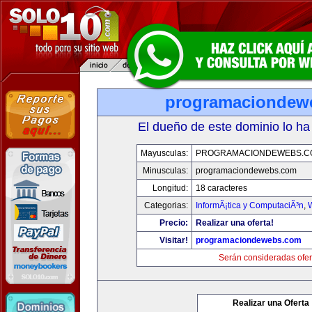
programaciondew
El dueño de este dominio lo ha
Mayusculas:
PROGRAMACIONDEWEBS.C
Minusculas:
programaciondewebs.com
Longitud:
18 caracteres
Categorias:
InformÃ¡tica y ComputaciÃ³n
,
Precio:
Realizar una oferta!
Visitar!
programaciondewebs.com
Serán consideradas ofer
Realizar una Oferta