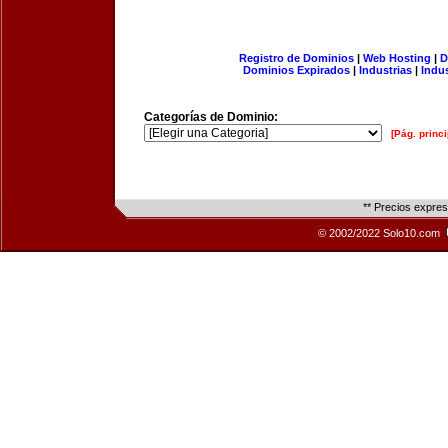
Registro de Dominios
|
Web Hosting
|
D
Dominios Expirados
|
Industrias
|
Indu
Categorías de Dominio:
[Pág. princi
** Precios expre
© 2002/2022 Solo10.com