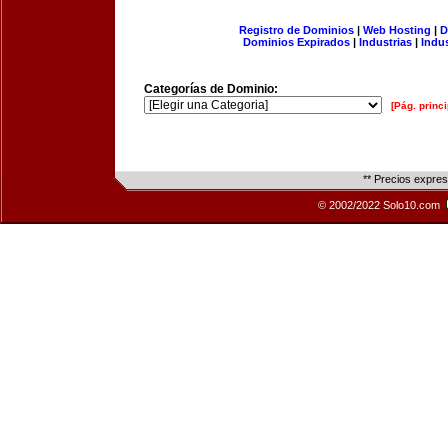
Registro de Dominios
|
Web Hosting
|
D
Dominios Expirados
|
Industrias
|
Indu
Categorías de Dominio:
[Pág. princi
** Precios expre
© 2002/2022 Solo10.com