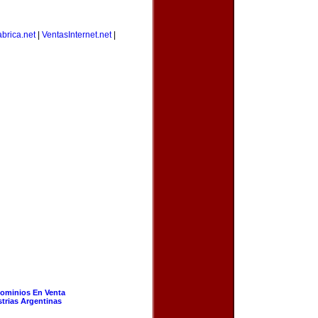
brica.net
|
VentasInternet.net
|
ominios En Venta
strias Argentinas