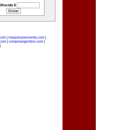
Ofrecido $
.com
|
maquinasenventa.com
|
.com
|
compreargentino.com
|
|