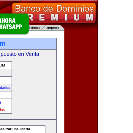
om
 puesto en Venta
COM
m
udades
m
tas
ealizar una Oferta