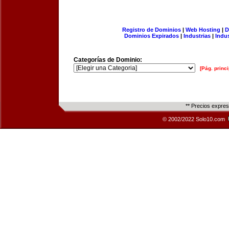
Registro de Dominios
|
Web Hosting
|
D
Dominios Expirados
|
Industrias
|
Indu
Categorías de Dominio:
[Pág. princi
** Precios expre
© 2002/2022 Solo10.com