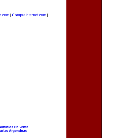
o.com
|
CompraInternet.com
|
ominios En Venta
strias Argentinas