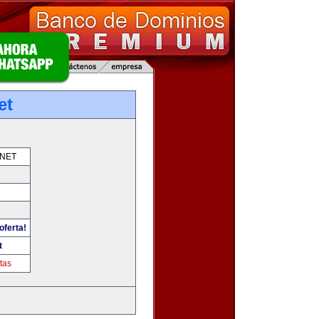
et
NET
oferta!
t
tas