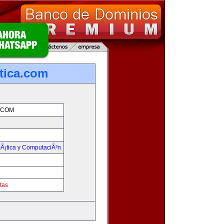
tica.com
.COM
mÃ¡tica y ComputaciÃ³n
tas